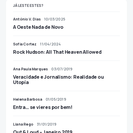
JÁ LESTE ESTES?
António V. Dias
10/03/2025
A Oeste Nada de Novo
Sofia Cortez
11/04/2024
Rock Hudson: All That Heaven Allowed
Ana Paula Marques
03/07/2019
Veracidade e Jornalismo: Realidade ou
Utopía
Helena Barbosa
01/05/2019
Entra… se vieres por bem!
Liana Rego
31/01/2019
Out & Loud – Janeiro 2019