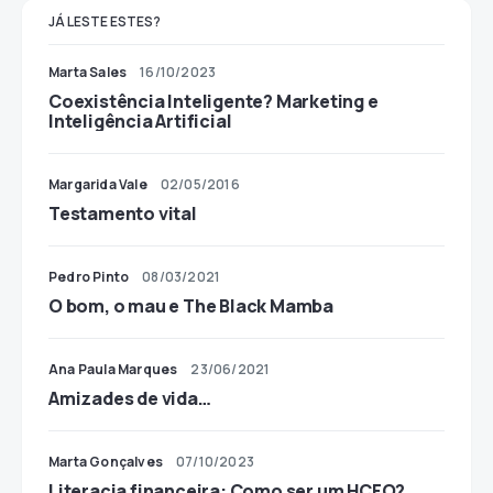
JÁ LESTE ESTES?
Marta Sales
16/10/2023
Coexistência Inteligente? Marketing e
Inteligência Artificial
Margarida Vale
02/05/2016
Testamento vital
Pedro Pinto
08/03/2021
O bom, o mau e The Black Mamba
Ana Paula Marques
23/06/2021
Amizades de vida…
Marta Gonçalves
07/10/2023
Literacia financeira: Como ser um HCFO?