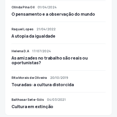
Olinda Pina Gil
01/04/2024
O pensamento e a observação do mundo
Raquel Lopes
21/04/2022
A utopia da igualdade
Helena D.A
17/07/2024
As amizades no trabalho são reais ou
oportunistas?
Rita Morais de Oliveira
20/10/2019
Touradas: a cultura distorcida
Balthasar Sete-Sóis
04/03/2021
Cultura em extinção