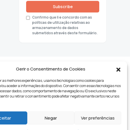
Subscribe
Confirmo que li e concordo com as
políticas de utilização relativas ao
armazenamento de dados
submetidos através deste formulário.
Gerir o Consentimento de Cookies
r as melhores experiências, usamos tecnologias como cookies para
ou aceder a informações do dispositivo. Consentir com essas tecnologias nos
rocessar dados, como comportamento de navegação ou IDs exclusivos neste
nsentir ou retirar o consentimento pode afetar negativamante certos recursos
tyle
ceitar
Negar
Ver preferências