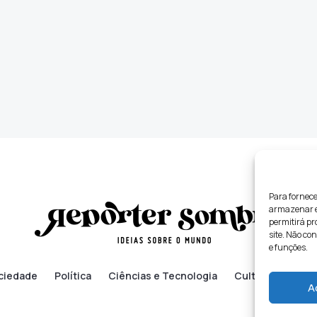
Para fornece
armazenar e/
permitirá p
site. Não co
e funções.
ciedade
Política
Ciências e Tecnologia
Cultura
Lifes
A