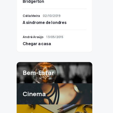
Bridgerton
Célia Meira
02/10/2019
A síndrome de londres
André Araújo
13/05/2015
Chegar a casa
Bem-Estar
Cinema