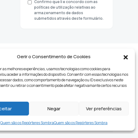
Confirmo que li e concordo com as
políticas de utilização relativas ao
armazenamento de dados
submetidos através deste formulário.
Gerir o Consentimento de Cookies
r as melhores experiências, usamos tecnologias como cookies para
ou aceder a informações do dispositivo. Consentir com essas tecnologias nos
rocessar dados, como comportamento de navegação ou IDs exclusivos neste
nsentir ou retirar o consentimento pode afetar negativamante certos recursos
tyle
ceitar
Negar
Ver preferências
Quem são os Repórteres Sombra
Quem são os Repórteres Sombra