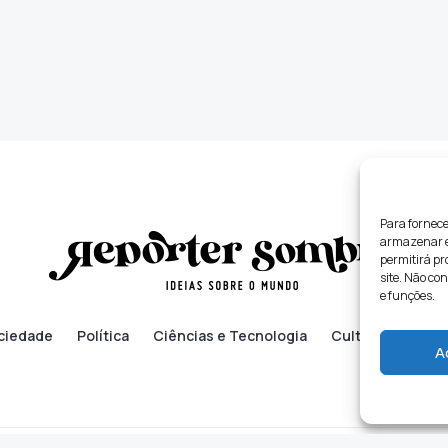
Para fornece
armazenar e/
permitirá p
site. Não co
e funções.
ciedade
Política
Ciências e Tecnologia
Cultura
Lifes
A