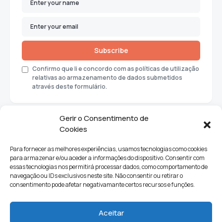
Subscribe
Confirmo que li e concordo com as políticas de utilização
relativas ao armazenamento de dados submetidos
através deste formulário.
Gerir o Consentimento de
Cookies
Para fornecer as melhores experiências, usamos tecnologias como cookies
para armazenar e/ou aceder a informações do dispositivo. Consentir com
essas tecnologias nos permitirá processar dados, como comportamento de
navegação ou IDs exclusivos neste site. Não consentir ou retirar o
consentimento pode afetar negativamante certos recursos e funções.
Sociedade
Política
Ciências e Tecnologia
Cultura
Aceitar
Lifestyle