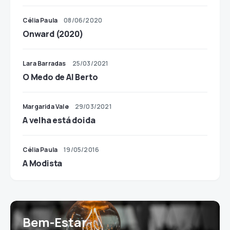
Célia Paula
08/06/2020
Onward (2020)
Lara Barradas
25/03/2021
O Medo de Al Berto
Margarida Vale
29/03/2021
A velha está doida
Célia Paula
19/05/2016
A Modista
Bem-Estar