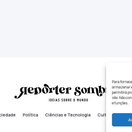
Para fornece
armazenar e/
permitirá p
site. Não co
e funções.
ciedade
Política
Ciências e Tecnologia
Cultura
Lifes
A