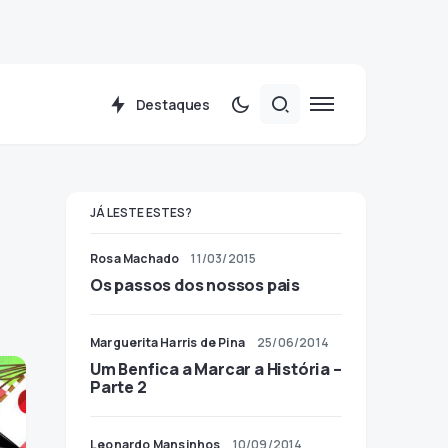
Destaques
JÁ LESTE ESTES?
Rosa Machado
11/03/2015
Os passos dos nossos pais
Marguerita Harris de Pina
25/06/2014
Um Benfica a Marcar a História –
Parte 2
Leonardo Mansinhos
10/09/2014