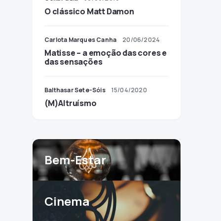
O clássico Matt Damon
Carlota Marques Canha
20/06/2024
Matisse – a emoção das cores e
das sensações
Balthasar Sete-Sóis
15/04/2020
(M)Altruísmo
Bem-Estar
Cinema