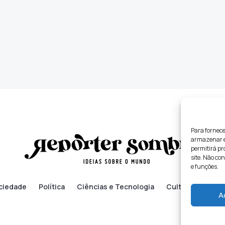
Para fornece
armazenar e/
permitirá p
site. Não co
e funções.
ciedade
Política
Ciências e Tecnologia
Cultura
Lifes
A