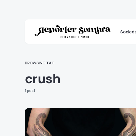
Socied
BROWSING TAG
crush
1 post