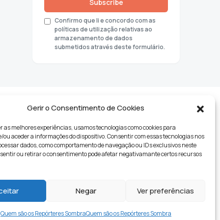
Subscribe
Confirmo que li e concordo com as
políticas de utilização relativas ao
armazenamento de dados
submetidos através deste formulário.
Gerir o Consentimento de Cookies
r as melhores experiências, usamos tecnologias como cookies para
ou aceder a informações do dispositivo. Consentir com essas tecnologias nos
rocessar dados, como comportamento de navegação ou IDs exclusivos neste
nsentir ou retirar o consentimento pode afetar negativamante certos recursos
tyle
ceitar
Negar
Ver preferências
Quem são os Repórteres Sombra
Quem são os Repórteres Sombra