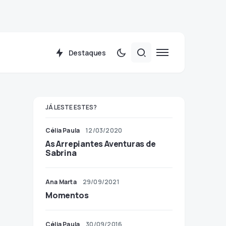
Destaques
JÁ LESTE ESTES?
Célia Paula
12/03/2020
As Arrepiantes Aventuras de
Sabrina
Ana Marta
29/09/2021
Momentos
Célia Paula
30/09/2016