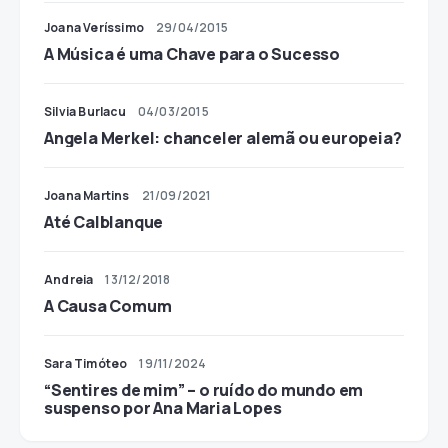
Joana Veríssimo
29/04/2015
A Música é uma Chave para o Sucesso
Silvia Burlacu
04/03/2015
Angela Merkel: chanceler alemã ou europeia?
Joana Martins
21/09/2021
Até Calblanque
Andreia
13/12/2018
A Causa Comum
Sara Timóteo
19/11/2024
“Sentires de mim” – o ruído do mundo em
suspenso por Ana Maria Lopes