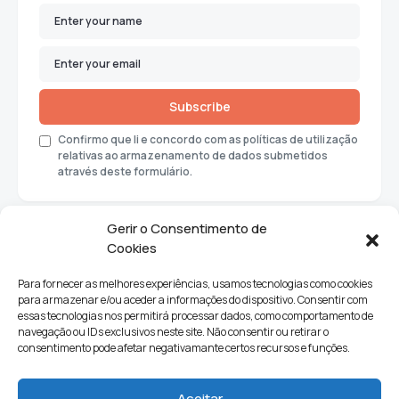
Subscribe
Confirmo que li e concordo com as políticas de utilização
relativas ao armazenamento de dados submetidos
através deste formulário.
Gerir o Consentimento de
Cookies
Para fornecer as melhores experiências, usamos tecnologias como cookies
para armazenar e/ou aceder a informações do dispositivo. Consentir com
essas tecnologias nos permitirá processar dados, como comportamento de
navegação ou IDs exclusivos neste site. Não consentir ou retirar o
consentimento pode afetar negativamante certos recursos e funções.
Sociedade
Política
Ciências e Tecnologia
Cultura
Aceitar