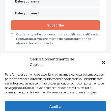
Subscribe
Confirmo que li e concordo com as políticas de utilização
relativas ao armazenamento de dados submetidos
através deste formulário.
Gerir o Consentimento de
Cookies
Para fornecer as melhores experiências, usamos tecnologias como cookies
para armazenar e/ou aceder a informações do dispositivo. Consentir com
essas tecnologias nos permitirá processar dados, como comportamento de
navegação ou IDs exclusivos neste site. Não consentir ou retirar o
consentimento pode afetar negativamante certos recursos e funções.
Sociedade
Política
Ciências e Tecnologia
Cultura
Aceitar
Lifestyle