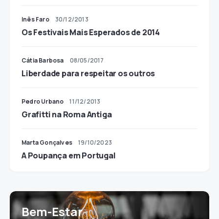
Inês Faro
30/12/2013
Os Festivais Mais Esperados de 2014
Cátia Barbosa
08/05/2017
Liberdade para respeitar os outros
Pedro Urbano
11/12/2013
Grafitti na Roma Antiga
Marta Gonçalves
19/10/2023
A Poupança em Portugal
Bem-Estar