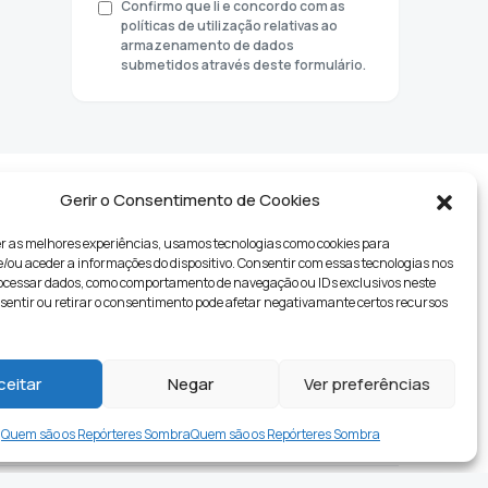
Confirmo que li e concordo com as
políticas de utilização relativas ao
armazenamento de dados
submetidos através deste formulário.
Gerir o Consentimento de Cookies
r as melhores experiências, usamos tecnologias como cookies para
ou aceder a informações do dispositivo. Consentir com essas tecnologias nos
rocessar dados, como comportamento de navegação ou IDs exclusivos neste
nsentir ou retirar o consentimento pode afetar negativamante certos recursos
tyle
ceitar
Negar
Ver preferências
Quem são os Repórteres Sombra
Quem são os Repórteres Sombra