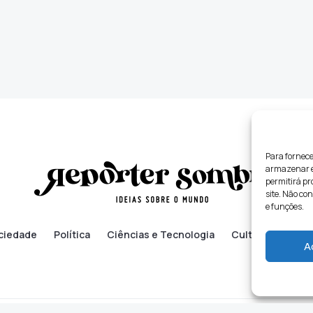
Para fornece
armazenar e/
permitirá p
site. Não co
e funções.
ciedade
Política
Ciências e Tecnologia
Cultura
Lifes
A