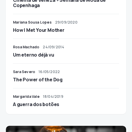
Cinema de Veneza + Semana de Moda de
Copenhaga
Mariana Sousa Lopes
29/09/2020
How I Met Your Mother
Rosa Machado
24/09/2014
Um eterno déjà vu
Sara Severo
16/05/2022
The Power of the Dog
Margarida Vale
18/04/2019
A guerra dos botões