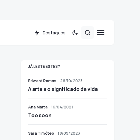
Destaques
JÁ LESTE ESTES?
Edward Ramos
26/10/2023
A arte e o significado da vida
Ana Marta
16/04/2021
Too soon
Sara Timóteo
18/09/2023