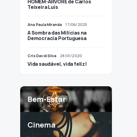
HOMEM-ÁRVORE de Carlos
Teixeira Luís
Ana Paula Miranda
17/06/2025
A Sombra das Milícias na
Democracia Portuguesa
Cris David Silva
28/01/2020
Vida saudável, vida feliz!
Bem-Estar
Cinema