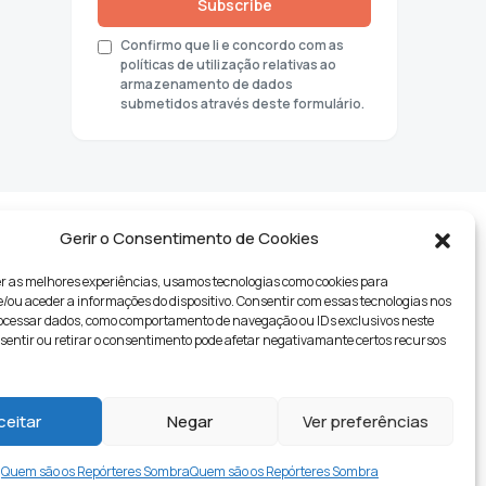
Subscribe
Confirmo que li e concordo com as
políticas de utilização relativas ao
armazenamento de dados
submetidos através deste formulário.
Gerir o Consentimento de Cookies
r as melhores experiências, usamos tecnologias como cookies para
ou aceder a informações do dispositivo. Consentir com essas tecnologias nos
rocessar dados, como comportamento de navegação ou IDs exclusivos neste
nsentir ou retirar o consentimento pode afetar negativamante certos recursos
tyle
ceitar
Negar
Ver preferências
Quem são os Repórteres Sombra
Quem são os Repórteres Sombra