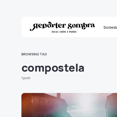
Socied
BROWSING TAG
compostela
1 post