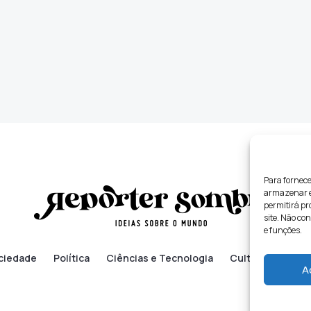
Para fornece
armazenar e/
permitirá p
site. Não co
e funções.
ciedade
Política
Ciências e Tecnologia
Cultura
Lifes
A