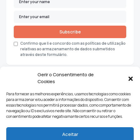
Subscribe
Confirmo que li e concordo com as políticas de utilização
relativas ao armazenamento de dados submetidos
através deste formulário.
Gerir o Consentimento de
Cookies
Para fornecer as melhores experiências, usamos tecnologias como cookies
para armazenar e/ou aceder a informações do dispositivo. Consentir com
essas tecnologias nos permitirá processar dados, como comportamento de
navegação ou IDs exclusivos neste site. Não consentir ou retirar o
consentimento pode afetar negativamante certos recursos e funções.
Sociedade
Política
Ciências e Tecnologia
Cultura
Aceitar
Lifestyle