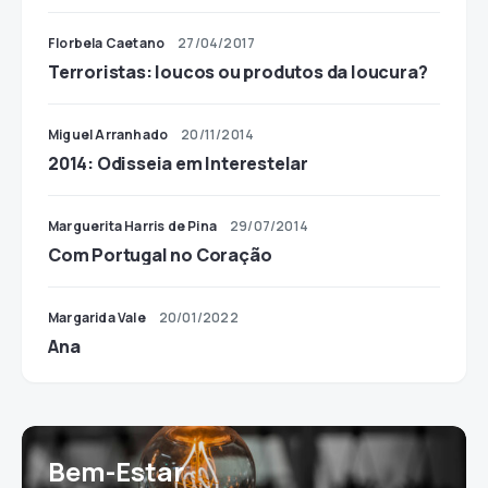
Florbela Caetano
27/04/2017
Terroristas: loucos ou produtos da loucura?
Miguel Arranhado
20/11/2014
2014: Odisseia em Interestelar
Marguerita Harris de Pina
29/07/2014
Com Portugal no Coração
Margarida Vale
20/01/2022
Ana
Bem-Estar