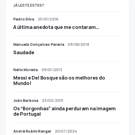
JÁ LESTE ESTES?
Pedro Silva
25/01/2016
A última anedota que me contaram…
Manuela Gonçalves Pereira
09/08/2018
Saudade
Nélio Moreira
09/01/2013
Messi e Del Bosque são os melhores do
Mundo!
João Barbosa
25/02/2015
Os “Borgonhas” ainda perduram na imagem
de Portugal
André Rubim Rangel
20/07/2024