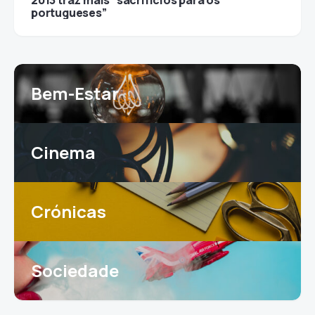
2013 traz mais “sacrifícios para os
portugueses”
Bem-Estar
Cinema
Crónicas
Sociedade