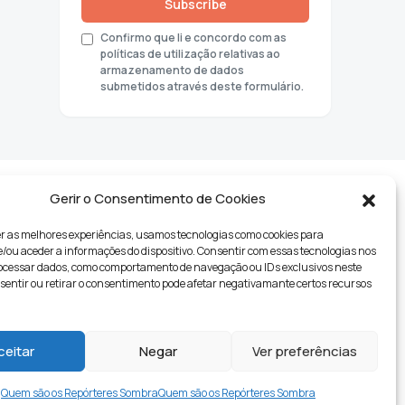
Subscribe
Confirmo que li e concordo com as
políticas de utilização relativas ao
armazenamento de dados
submetidos através deste formulário.
Gerir o Consentimento de Cookies
r as melhores experiências, usamos tecnologias como cookies para
ou aceder a informações do dispositivo. Consentir com essas tecnologias nos
rocessar dados, como comportamento de navegação ou IDs exclusivos neste
nsentir ou retirar o consentimento pode afetar negativamante certos recursos
tyle
ceitar
Negar
Ver preferências
Quem são os Repórteres Sombra
Quem são os Repórteres Sombra