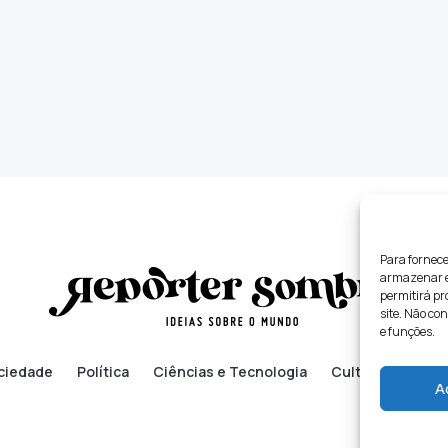
Para fornece
armazenar e/
permitirá p
site. Não co
e funções.
ciedade
Política
Ciências e Tecnologia
Cultura
Lifes
A