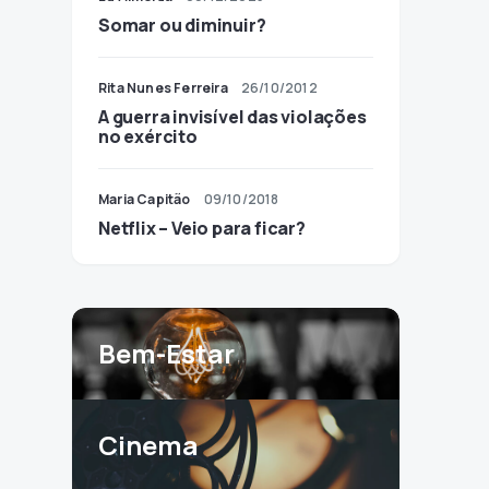
Somar ou diminuir?
Rita Nunes Ferreira
26/10/2012
A guerra invisível das violações
no exército
Maria Capitão
09/10/2018
Netflix – Veio para ficar?
Bem-Estar
Cinema