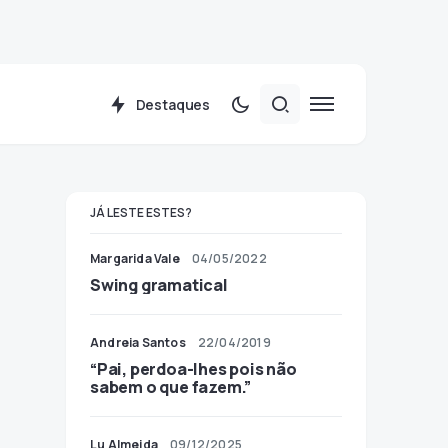
Destaques
JÁ LESTE ESTES?
Margarida Vale
04/05/2022
Swing gramatical
Andreia Santos
22/04/2019
“Pai, perdoa-lhes pois não
sabem o que fazem.”
Lu Almeida
09/12/2025