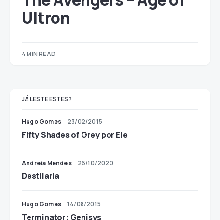
The Avengers – Age of
Ultron
4 MIN READ
JÁ LESTE ESTES?
Hugo Gomes
23/02/2015
Fifty Shades of Grey por Ele
Andreia Mendes
26/10/2020
Destilaria
Hugo Gomes
14/08/2015
Terminator: Genisys