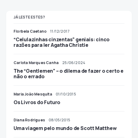
JÁ LESTE ESTES?
Florbela Caetano
11/12/2017
“Celulazinhas cinzentas” geniais: cinco
razões para ler Agatha Christie
Carlota Marques Canha
25/06/2024
The “Gentlemen” – o dilema de fazer o certo e
não o errado
Maria João Mesquita
01/10/2015
Os Livros do Futuro
Diana Rodrigues
08/05/2015
Uma viagem pelo mundo de Scott Matthew