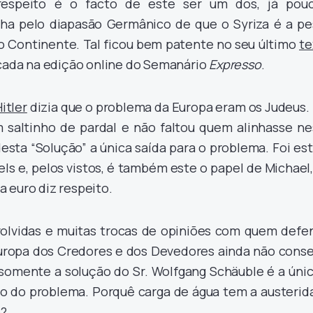
espeito é o facto de este ser um dos, já pouc
ha pelo diapasão Germânico de que o Syriza é a pe
o Continente. Tal ficou bem patente no seu último
te
icada na edição online do Semanário
Expresso
.
itler
dizia que o problema da Europa eram os Judeus. 
um saltinho de pardal e não faltou quem alinhasse ne
sta “Solução” a única saída para o problema. Foi es
s e, pelos vistos, é também este o papel de Michael
 euro diz respeito.
volvidas e muitas trocas de opiniões com quem defe
Europa dos Credores e dos Devedores ainda não conse
somente a solução do Sr. Wolfgang Schäuble é a únic
ão do problema. Porquê carga de água tem a austerid
e?