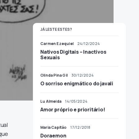
JÁ LESTE ESTES?
Carmen Ezequiel
24/12/2024
Nativos Digitais – Inactivos
Sexuais
Olinda Pina Gil
30/12/2024
O sorriso enigmático do javali
Lu Almeida
14/05/2024
Amor próprio e prioritário!
ual
Maria Capitão
17/12/2018
que
Doraemon