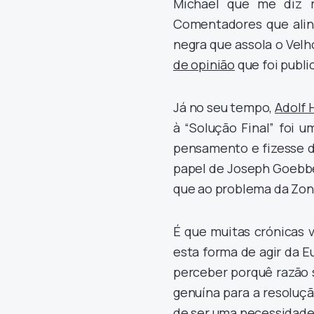
Michael que me diz r
Comentadores que alin
negra que assola o Velh
de opinião
que foi publ
Já no seu tempo,
Adolf H
à “Solução Final” foi 
pensamento e fizesse de
papel de Joseph Goebbel
que ao problema da Zona
É que muitas crónicas 
esta forma de agir da 
perceber porquê razão 
genuína para a resoluç
de ser uma necessidad