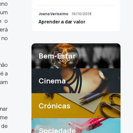
ono
 um
Joana Veríssimo
16/10/2018
e o
Aprender a dar valor
derá
 no
Bem-Estar
não
é a
Cinema
ram
Crónicas
nar
ome
 de
Sociedade