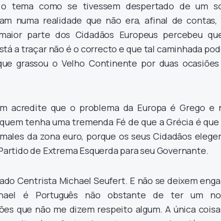
e o tema como se tivessem despertado de um s
iam numa realidade que não era, afinal de contas,
 maior parte dos Cidadãos Europeus percebeu qu
tá a traçar não é o correcto e que tal caminhada po
que grassou o Velho Continente por duas ocasiões
em acredite que o problema da Europa é Grego e 
 quem tenha uma tremenda Fé de que a Grécia é que 
males da zona euro, porque os seus Cidadãos elege
artido de Extrema Esquerda para seu Governante.
tado Centrista Michael Seufert. E não se deixem enga
chael é Português não obstante de ter um n
ões que não me dizem respeito algum. A única coisa