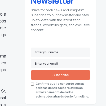
Strive for tech news and insights?
o a
Subscribe to our newsletter and stay
up-to-date with the latest tech
pós
trends, expert insights, and exclusive
hoje
content.
iga
lema
lica
opa
Subscribe
Confirmo que li e concordo com as
políticas de utilização relativas ao
Sr.
armazenamento de dados
submetidos através deste formulário.
nal
s à