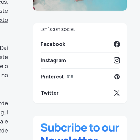
os,
ste
xto
LET`S GET SOCIAL
Facebook
Daí
ste
Instagram
te o
, no
Pinterest
918
Twitter
nde
gui
a e
ade