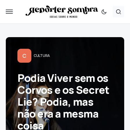
C
CULTURA
Podia Viver sem os
Corvos e os Secret
Lie? Podia, mas
não era a mesma
coisa