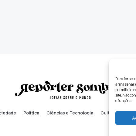
Para fornece
armazenar e/
permitirá p
site. Não co
e funções.
ciedade
Política
Ciências e Tecnologia
Cultura
Lifes
A