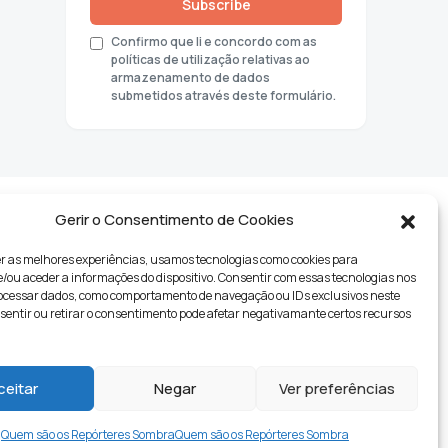
Subscribe
Confirmo que li e concordo com as
políticas de utilização relativas ao
armazenamento de dados
submetidos através deste formulário.
Gerir o Consentimento de Cookies
r as melhores experiências, usamos tecnologias como cookies para
ou aceder a informações do dispositivo. Consentir com essas tecnologias nos
rocessar dados, como comportamento de navegação ou IDs exclusivos neste
nsentir ou retirar o consentimento pode afetar negativamante certos recursos
tyle
ceitar
Negar
Ver preferências
Quem são os Repórteres Sombra
Quem são os Repórteres Sombra