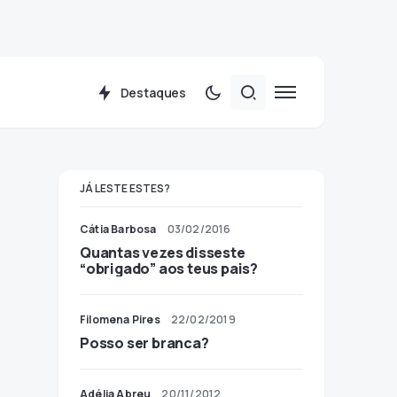
Destaques
JÁ LESTE ESTES?
Cátia Barbosa
03/02/2016
Quantas vezes disseste
“obrigado” aos teus pais?
Filomena Pires
22/02/2019
Posso ser branca?
Adélia Abreu
20/11/2012