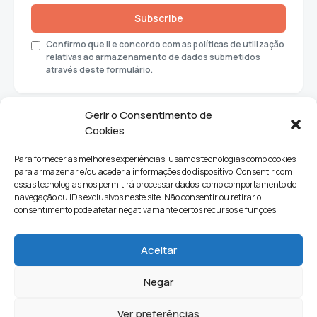
Subscribe
Confirmo que li e concordo com as políticas de utilização
relativas ao armazenamento de dados submetidos
através deste formulário.
Gerir o Consentimento de
Cookies
Para fornecer as melhores experiências, usamos tecnologias como cookies
para armazenar e/ou aceder a informações do dispositivo. Consentir com
essas tecnologias nos permitirá processar dados, como comportamento de
navegação ou IDs exclusivos neste site. Não consentir ou retirar o
consentimento pode afetar negativamante certos recursos e funções.
Sociedade
Política
Ciências e Tecnologia
Cultura
Aceitar
Lifestyle
Negar
Ver preferências