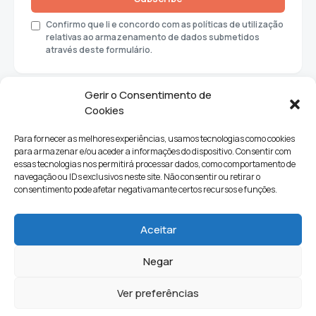
Confirmo que li e concordo com as políticas de utilização
relativas ao armazenamento de dados submetidos
através deste formulário.
Gerir o Consentimento de
Cookies
Para fornecer as melhores experiências, usamos tecnologias como cookies
para armazenar e/ou aceder a informações do dispositivo. Consentir com
essas tecnologias nos permitirá processar dados, como comportamento de
navegação ou IDs exclusivos neste site. Não consentir ou retirar o
consentimento pode afetar negativamante certos recursos e funções.
Sociedade
Política
Ciências e Tecnologia
Cultura
Aceitar
Lifestyle
Negar
Ver preferências
Quem Somos
Contactos
Newsletter