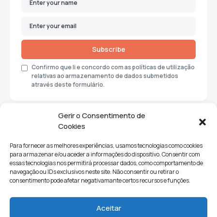
Subscribe
Confirmo que li e concordo com as políticas de utilização
relativas ao armazenamento de dados submetidos
através deste formulário.
Gerir o Consentimento de
Cookies
Para fornecer as melhores experiências, usamos tecnologias como cookies
para armazenar e/ou aceder a informações do dispositivo. Consentir com
essas tecnologias nos permitirá processar dados, como comportamento de
navegação ou IDs exclusivos neste site. Não consentir ou retirar o
consentimento pode afetar negativamante certos recursos e funções.
Sociedade
Política
Ciências e Tecnologia
Cultura
Aceitar
Lifestyle