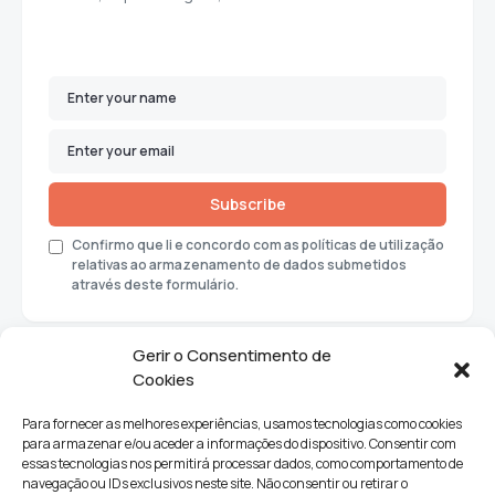
Subscribe
Confirmo que li e concordo com as políticas de utilização
relativas ao armazenamento de dados submetidos
através deste formulário.
Gerir o Consentimento de
Cookies
Para fornecer as melhores experiências, usamos tecnologias como cookies
para armazenar e/ou aceder a informações do dispositivo. Consentir com
essas tecnologias nos permitirá processar dados, como comportamento de
navegação ou IDs exclusivos neste site. Não consentir ou retirar o