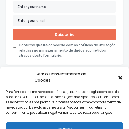
Subscribe
Confirmo que li e concordo com as políticas de utilização
relativas ao armazenamento de dados submetidos
através deste formulário.
Gerir o Consentimento de
Cookies
Para fornecer as melhores experiências, usamos tecnologias como cookies
para armazenar e/ou aceder a informações do dispositivo. Consentir com
essas tecnologias nos permitirá processar dados, como comportamento de
navegação ou IDs exclusivos neste site. Não consentir ou retirar o
consentimento pode afetar negativamante certos recursos e funções.
Sociedade
Política
Ciências e Tecnologia
Cultura
Aceitar