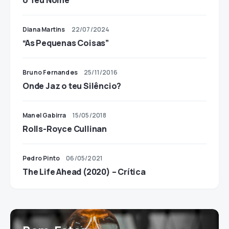
o Teu Nome
Diana Martins
22/07/2024
“As Pequenas Coisas”
Bruno Fernandes
25/11/2016
Onde Jaz o teu Silêncio?
Manel Gabirra
15/05/2018
Rolls-Royce Cullinan
Pedro Pinto
06/05/2021
The Life Ahead (2020) – Crítica