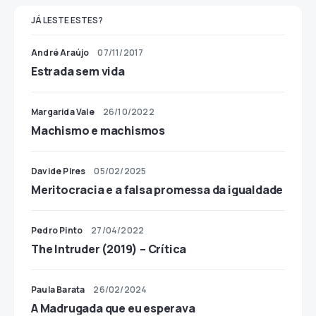
JÁ LESTE ESTES?
André Araújo
07/11/2017
Estrada sem vida
Margarida Vale
26/10/2022
Machismo e machismos
Davide Pires
05/02/2025
Meritocracia e a falsa promessa da igualdade
Pedro Pinto
27/04/2022
The Intruder (2019) – Crítica
Paula Barata
26/02/2024
A Madrugada que eu esperava