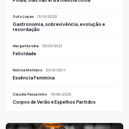
Podia, mas não era a mesma coisa
Guto Lopes
13/10/2020
Gastronomia, sobrevivência, evolução e
recordação
Margarida Vale
30/05/2021
Felicidade
Mónica Monteiro
09/01/2017
Essência Feminina
Cláudia Passarinho
19/06/2025
Corpos de Verão e Espelhos Partidos