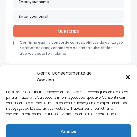
Subscribe
Confirmo que li e concordo com as políticas de utilização
relativas ao armazenamento de dados submetidos
através deste formulário.
Gerir o Consentimento de
Cookies
Para fornecer as melhores experiências, usamos tecnologias como cookies
para armazenar e/ou aceder a informações do dispositivo. Consentir com
essas tecnologias nos permitirá processar dados, como comportamento de
navegação ou IDs exclusivos neste site. Não consentir ou retirar o
consentimento pode afetar negativamante certos recursos e funções.
Sociedade
Política
Ciências e Tecnologia
Cultura
Aceitar
Lifestyle