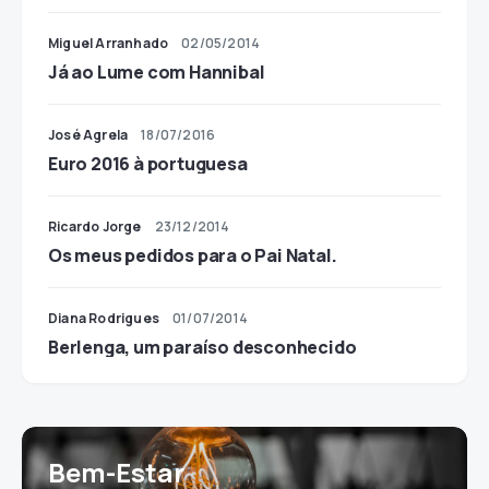
Miguel Arranhado
02/05/2014
Já ao Lume com Hannibal
José Agrela
18/07/2016
Euro 2016 à portuguesa
Ricardo Jorge
23/12/2014
Os meus pedidos para o Pai Natal.
Diana Rodrigues
01/07/2014
Berlenga, um paraíso desconhecido
Bem-Estar