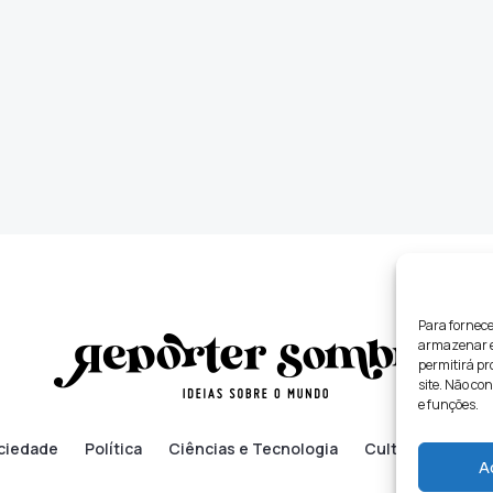
Para fornece
armazenar e/
permitirá p
site. Não co
e funções.
ciedade
Política
Ciências e Tecnologia
Cultura
Lifes
A