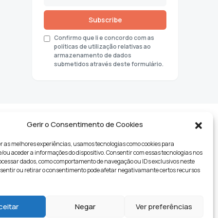
Subscribe
Confirmo que li e concordo com as
políticas de utilização relativas ao
armazenamento de dados
submetidos através deste formulário.
Gerir o Consentimento de Cookies
r as melhores experiências, usamos tecnologias como cookies para
ou aceder a informações do dispositivo. Consentir com essas tecnologias nos
rocessar dados, como comportamento de navegação ou IDs exclusivos neste
nsentir ou retirar o consentimento pode afetar negativamante certos recursos
tyle
ceitar
Negar
Ver preferências