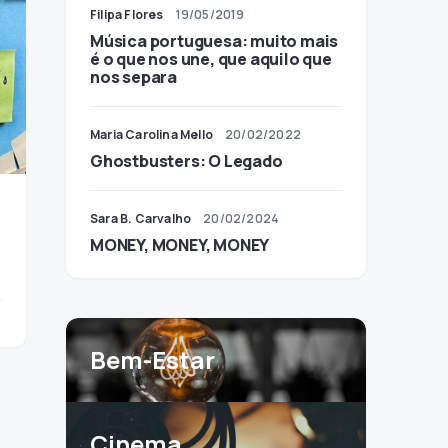
Filipa Flores
19/05/2019
Música portuguesa: muito mais
é o que nos une, que aquilo que
nos separa
Maria Carolina Mello
20/02/2022
Ghostbusters: O Legado
Sara B. Carvalho
20/02/2024
MONEY, MONEY, MONEY
Bem-Estar
Cinema