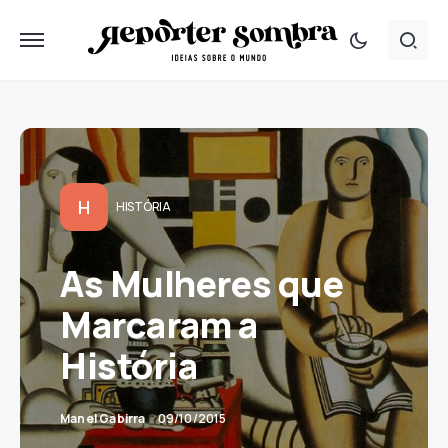
H
HISTÓRIA
As Mulheres que
Marcaram a
História
Manel Gabirra
09/10/2015