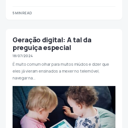
5 MIN READ
Geração digital: A tal da
preguiça especial
18/07/2024
É muito comum olhar para muitos miúdos e dizer que
eles já vieram ensinados a mexer no telemóvel,
navegar na…