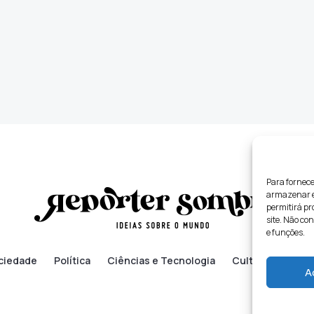
Para fornece
armazenar e/
permitirá p
site. Não co
e funções.
ciedade
Política
Ciências e Tecnologia
Cultura
Lifes
A