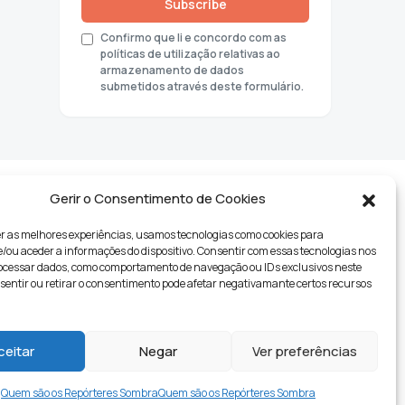
Subscribe
Confirmo que li e concordo com as
políticas de utilização relativas ao
armazenamento de dados
submetidos através deste formulário.
Gerir o Consentimento de Cookies
r as melhores experiências, usamos tecnologias como cookies para
ou aceder a informações do dispositivo. Consentir com essas tecnologias nos
rocessar dados, como comportamento de navegação ou IDs exclusivos neste
nsentir ou retirar o consentimento pode afetar negativamante certos recursos
tyle
ceitar
Negar
Ver preferências
Quem são os Repórteres Sombra
Quem são os Repórteres Sombra