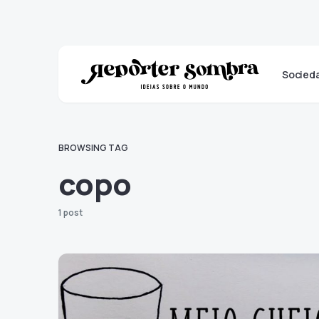
Socied
BROWSING TAG
copo
1 post