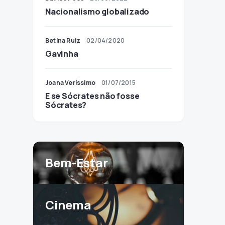
Nacionalismo globalizado
Betina Ruiz
02/04/2020
Gavinha
Joana Veríssimo
01/07/2015
E se Sócrates não fosse
Sócrates?
Bem-Estar
Cinema