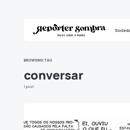
Socied
BROWSING TAG
conversar
1 post