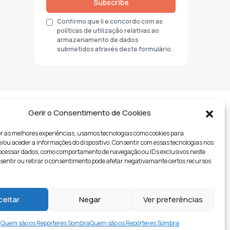
Subscribe
Confirmo que li e concordo com as
políticas de utilização relativas ao
armazenamento de dados
submetidos através deste formulário.
Gerir o Consentimento de Cookies
r as melhores experiências, usamos tecnologias como cookies para
ou aceder a informações do dispositivo. Consentir com essas tecnologias nos
rocessar dados, como comportamento de navegação ou IDs exclusivos neste
nsentir ou retirar o consentimento pode afetar negativamante certos recursos
tyle
ceitar
Negar
Ver preferências
Quem são os Repórteres Sombra
Quem são os Repórteres Sombra