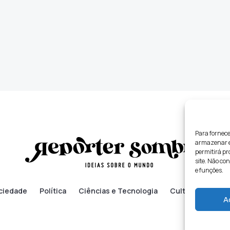
Para fornece
armazenar e/
permitirá p
site. Não co
e funções.
ciedade
Política
Ciências e Tecnologia
Cultura
Lifes
A