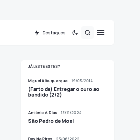
Destaques
JÁ LESTE ESTES?
Miguel Albuquerque
19/03/2014
(Farto de) Entregar o ouro ao
bandido (2/2)
António V. Dias
13/11/2024
São Pedro de Moel
Davide Pires
23/06/2022