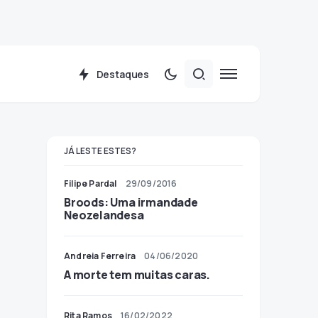
Destaques
JÁ LESTE ESTES?
Filipe Pardal
29/09/2016
Broods: Uma irmandade
Neozelandesa
Andreia Ferreira
04/06/2020
A morte tem muitas caras.
Rita Ramos
16/02/2022