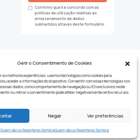
Confirmo que li e concordo com as
políticas de utilização relativas ao
armazenamento de dados
submetidos através deste formulário.
Gerir o Consentimento de Cookies
r as melhores experiências, usamos tecnologias como cookies para
ou aceder a informações do dispositivo. Consentir com essas tecnologias nos
rocessar dados, como comportamento de navegação ou IDs exclusivos neste
nsentir ou retirar o consentimento pode afetar negativamante certos recursos
tyle
ceitar
Negar
Ver preferências
Quem são os Repórteres Sombra
Quem são os Repórteres Sombra