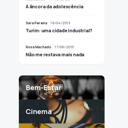
A âncora da adolescência
Sara Pereira
16/04/2013
Turim: uma cidade industrial?
Rosa Machado
17/06/2015
Não me restava mais nada
Bem-Estar
Cinema