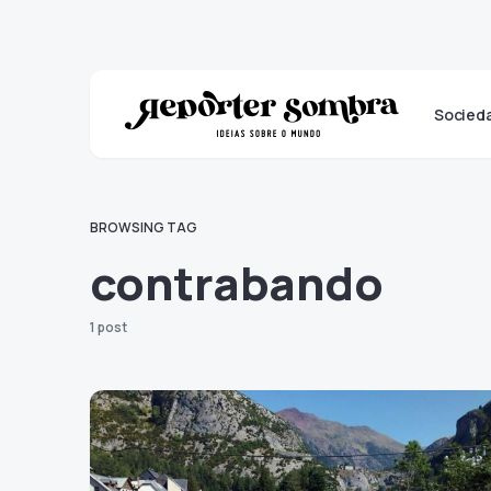
Socied
BROWSING TAG
contrabando
1 post