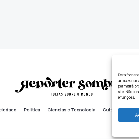
Para fornece
armazenar e/
permitirá p
site. Não co
e funções.
ciedade
Política
Ciências e Tecnologia
Cultura
Lifes
A