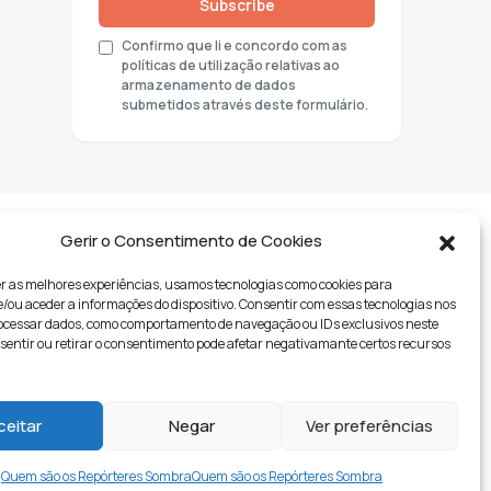
Subscribe
Confirmo que li e concordo com as
políticas de utilização relativas ao
armazenamento de dados
submetidos através deste formulário.
Gerir o Consentimento de Cookies
r as melhores experiências, usamos tecnologias como cookies para
ou aceder a informações do dispositivo. Consentir com essas tecnologias nos
rocessar dados, como comportamento de navegação ou IDs exclusivos neste
nsentir ou retirar o consentimento pode afetar negativamante certos recursos
tyle
ceitar
Negar
Ver preferências
Quem são os Repórteres Sombra
Quem são os Repórteres Sombra