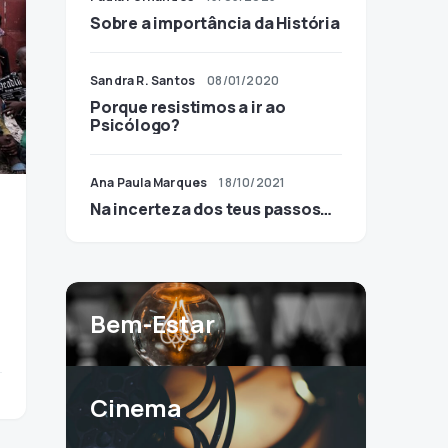
Sobre a importância da História
Sandra R. Santos
08/01/2020
Porque resistimos a ir ao
Psicólogo?
Ana Paula Marques
18/10/2021
Na incerteza dos teus passos…
r
Bem-Estar
Cinema