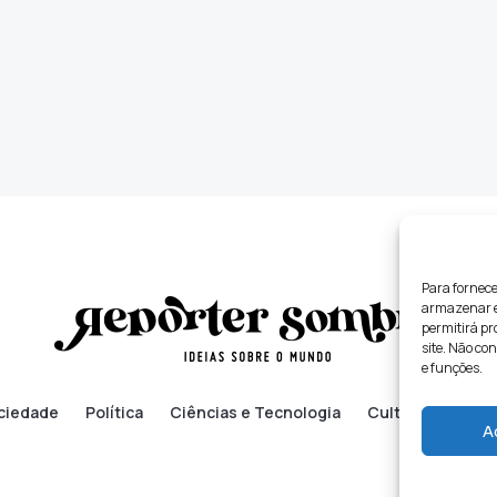
Para fornece
armazenar e/
permitirá p
site. Não co
e funções.
ciedade
Política
Ciências e Tecnologia
Cultura
Lifes
A