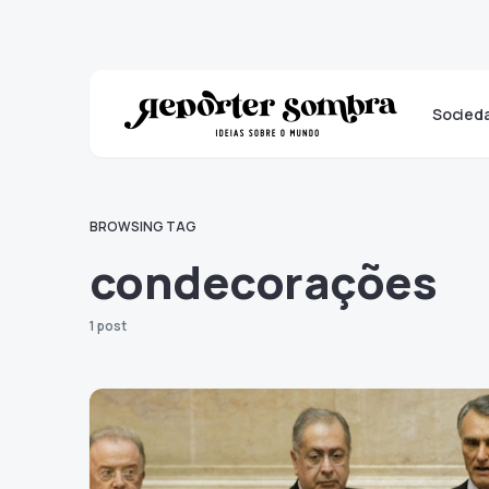
Socied
BROWSING TAG
condecorações
1 post