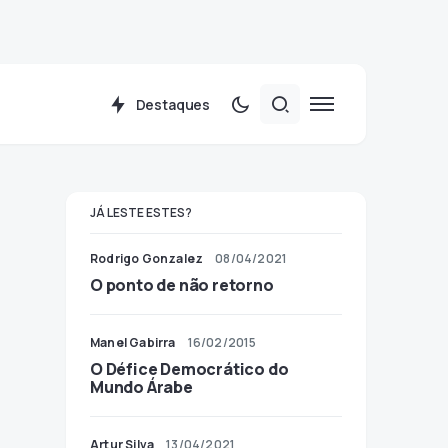
Destaques
JÁ LESTE ESTES?
Rodrigo Gonzalez
08/04/2021
O ponto de não retorno
Manel Gabirra
16/02/2015
O Défice Democrático do
Mundo Árabe
Artur Silva
13/04/2021