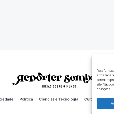
Para fornece
armazenar e/
permitirá p
site. Não co
e funções.
ciedade
Política
Ciências e Tecnologia
Cultura
Lifes
A