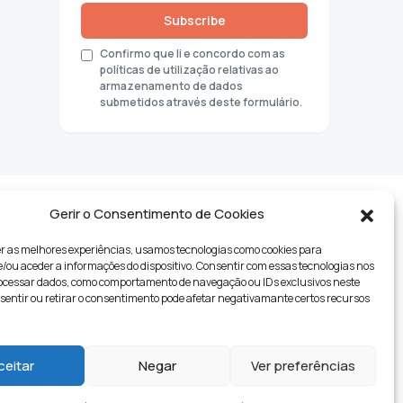
Subscribe
Confirmo que li e concordo com as
políticas de utilização relativas ao
armazenamento de dados
submetidos através deste formulário.
Gerir o Consentimento de Cookies
r as melhores experiências, usamos tecnologias como cookies para
ou aceder a informações do dispositivo. Consentir com essas tecnologias nos
rocessar dados, como comportamento de navegação ou IDs exclusivos neste
nsentir ou retirar o consentimento pode afetar negativamante certos recursos
tyle
ceitar
Negar
Ver preferências