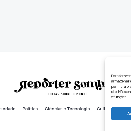
Para fornece
armazenar e/
permitirá p
site. Não co
e funções.
ciedade
Política
Ciências e Tecnologia
Cultura
Lifes
A