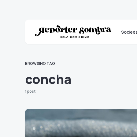
Socied
BROWSING TAG
concha
1 post