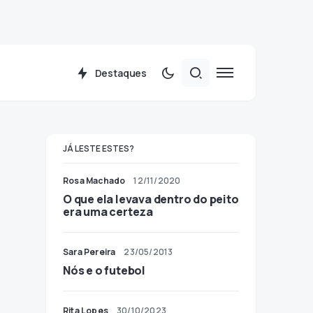
Destaques
JÁ LESTE ESTES?
Rosa Machado
12/11/2020
O que ela levava dentro do peito
era uma certeza
Sara Pereira
23/05/2013
Nós e o futebol
Rita Lopes
30/10/2023