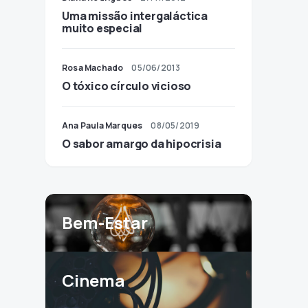
Uma missão intergaláctica
muito especial
Rosa Machado
05/06/2013
O tóxico círculo vicioso
Ana Paula Marques
08/05/2019
O sabor amargo da hipocrisia
Bem-Estar
Cinema