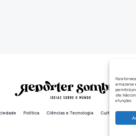
Para fornece
armazenar e/
permitirá p
site. Não co
e funções.
ciedade
Política
Ciências e Tecnologia
Cultura
Lifes
A