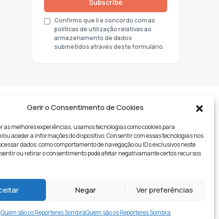
Subscribe
Confirmo que li e concordo com as
políticas de utilização relativas ao
armazenamento de dados
submetidos através deste formulário.
Gerir o Consentimento de Cookies
r as melhores experiências, usamos tecnologias como cookies para
ou aceder a informações do dispositivo. Consentir com essas tecnologias nos
rocessar dados, como comportamento de navegação ou IDs exclusivos neste
nsentir ou retirar o consentimento pode afetar negativamante certos recursos
tyle
ceitar
Negar
Ver preferências
Quem são os Repórteres Sombra
Quem são os Repórteres Sombra