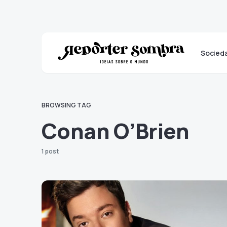
Socied
BROWSING TAG
Conan O’Brien
1 post