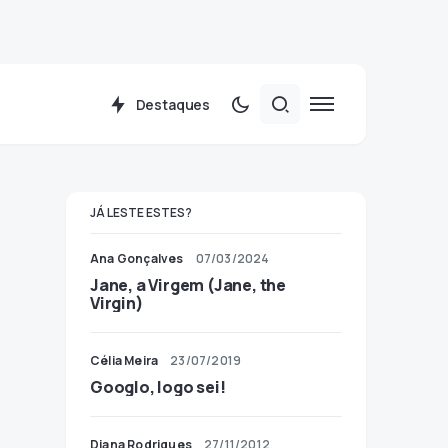
Destaques
JÁ LESTE ESTES?
Ana Gonçalves
07/03/2024
Jane, a Virgem (Jane, the
Virgin)
Célia Meira
23/07/2019
Googlo, logo sei!
Diana Rodrigues
27/11/2012