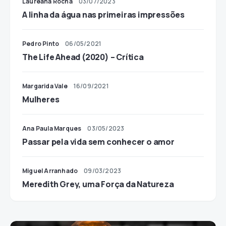
Laureana Rocha
03/07/2023
A linha da água nas primeiras impressões
Pedro Pinto
06/05/2021
The Life Ahead (2020) – Crítica
Margarida Vale
16/09/2021
Mulheres
Ana Paula Marques
03/05/2023
Passar pela vida sem conhecer o amor
Miguel Arranhado
09/03/2023
Meredith Grey, uma Força da Natureza