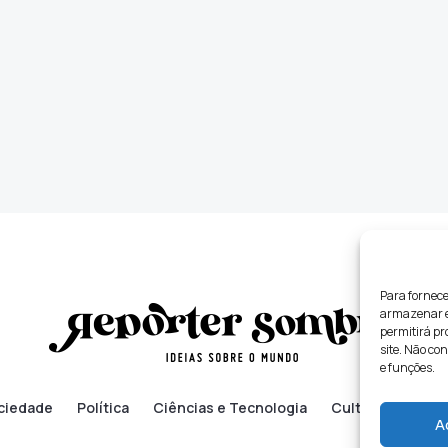
Para fornece
armazenar e/
permitirá p
site. Não co
e funções.
ciedade
Política
Ciências e Tecnologia
Cultura
Lifes
A