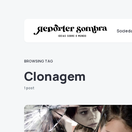
Socied
BROWSING TAG
Clonagem
1 post