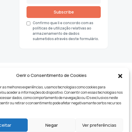
Subscribe
Confirmo que li e concordo com as
políticas de utilização relativas ao
armazenamento de dados
submetidos através deste formulário.
Gerir o Consentimento de Cookies
r as melhores experiências, usamos tecnologias como cookies para
ou aceder a informações do dispositivo. Consentir com essas tecnologias nos
rocessar dados, como comportamento de navegação ou IDs exclusivos neste
nsentir ou retirar o consentimento pode afetar negativamante certos recursos
tyle
ceitar
Negar
Ver preferências