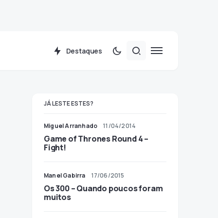
Destaques
JÁ LESTE ESTES?
Miguel Arranhado
11/04/2014
Game of Thrones Round 4 –
Fight!
Manel Gabirra
17/06/2015
Os 300 – Quando poucos foram
muitos