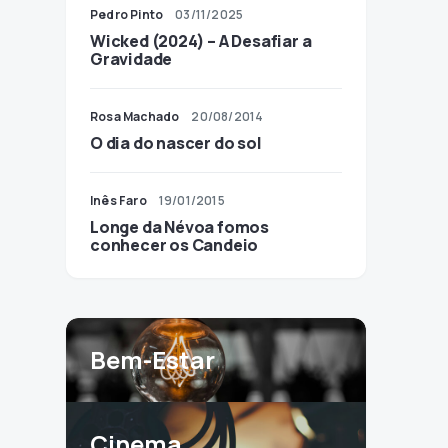
Pedro Pinto
03/11/2025
Wicked (2024) – A Desafiar a
Gravidade
Rosa Machado
20/08/2014
O dia do nascer do sol
Inês Faro
19/01/2015
Longe da Névoa fomos
conhecer os Candeio
Bem-Estar
Cinema