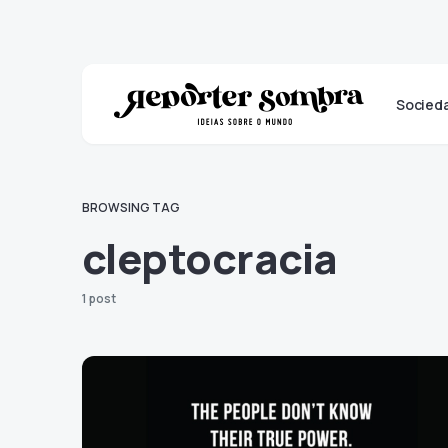
Socied
BROWSING TAG
cleptocracia
1 post