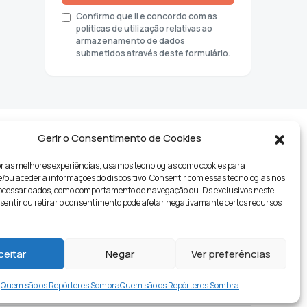
Confirmo que li e concordo com as
políticas de utilização relativas ao
armazenamento de dados
submetidos através deste formulário.
Gerir o Consentimento de Cookies
r as melhores experiências, usamos tecnologias como cookies para
ou aceder a informações do dispositivo. Consentir com essas tecnologias nos
rocessar dados, como comportamento de navegação ou IDs exclusivos neste
nsentir ou retirar o consentimento pode afetar negativamante certos recursos
tyle
ceitar
Negar
Ver preferências
Quem são os Repórteres Sombra
Quem são os Repórteres Sombra