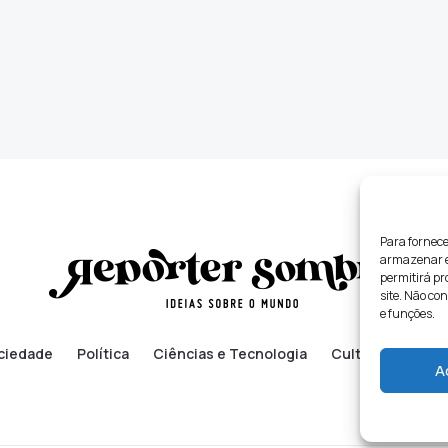
Para fornece
armazenar e/
permitirá p
site. Não co
e funções.
ciedade
Política
Ciências e Tecnologia
Cultura
Lifes
A