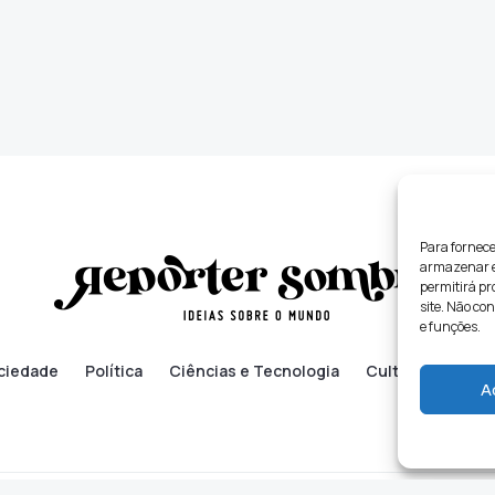
Para fornece
armazenar e/
permitirá p
site. Não co
e funções.
ciedade
Política
Ciências e Tecnologia
Cultura
Lifes
A