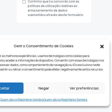
Confirmo que li e concordo com as
políticas de utilização relativas ao
armazenamento de dados
submetidos através deste formulário.
Gerir o Consentimento de Cookies
r as melhores experiências, usamos tecnologias como cookies para
ou aceder a informações do dispositivo. Consentir com essas tecnologias nos
rocessar dados, como comportamento de navegação ou IDs exclusivos neste
nsentir ou retirar o consentimento pode afetar negativamante certos recursos
tyle
ceitar
Negar
Ver preferências
Quem são os Repórteres Sombra
Quem são os Repórteres Sombra