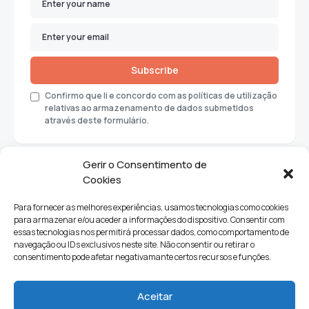
Subscribe
Confirmo que li e concordo com as políticas de utilização
relativas ao armazenamento de dados submetidos
através deste formulário.
Gerir o Consentimento de
Cookies
Para fornecer as melhores experiências, usamos tecnologias como cookies
para armazenar e/ou aceder a informações do dispositivo. Consentir com
essas tecnologias nos permitirá processar dados, como comportamento de
navegação ou IDs exclusivos neste site. Não consentir ou retirar o
consentimento pode afetar negativamante certos recursos e funções.
Sociedade
Política
Ciências e Tecnologia
Cultura
Aceitar
Lifestyle