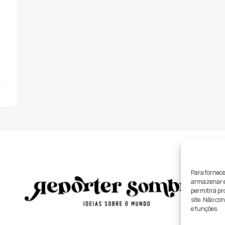
Para fornece
armazenar e/
permitirá p
site. Não co
e funções.