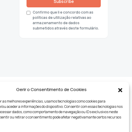
Subscribe
Confirmo que li e concordo com as
políticas de utilização relativas ao
armazenamento de dados
submetidos através deste formulário.
Gerir o Consentimento de Cookies
r as melhores experiências, usamos tecnologias como cookies para
ou aceder a informações do dispositivo. Consentir com essas tecnologias nos
rocessar dados, como comportamento de navegação ou IDs exclusivos neste
nsentir ou retirar o consentimento pode afetar negativamante certos recursos