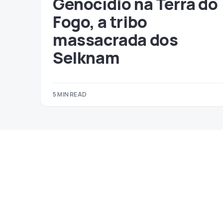
Genocídio na Terra do
Fogo, a tribo
massacrada dos
Selknam
5 MIN READ