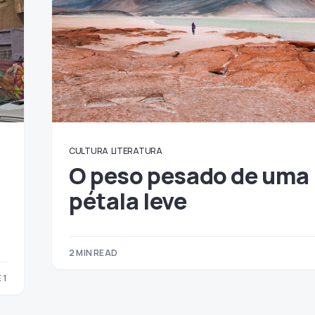
CULTURA
LITERATURA
O peso pesado de uma
pétala leve
2 MIN READ
 1
1