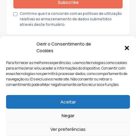
Subscribe
Confirmo que li e concordo com as políticas de utilização
relativas ao armazenamento de dados submetidos
através deste formulário.
Gerir o Consentimento de
Cookies
Para fornecer as melhores experiências, usamos tecnologias como cookies
para armazenar e/ou aceder a informações do dispositivo. Consentir com
essas tecnologias nos permitirá processar dados, como comportamento de
navegação ou IDs exclusivos neste site. Não consentir ou retirar o
consentimento pode afetar negativamante certos recursos e funções.
Sociedade
Política
Ciências e Tecnologia
Cultura
Aceitar
Lifestyle
Negar
Ver preferências
Quem Somos
Contactos
Newsletter