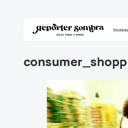
Socied
consumer_shopp