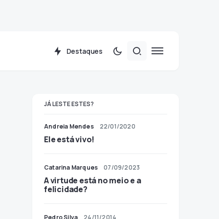
Destaques
JÁ LESTE ESTES?
Andreia Mendes
22/01/2020
Ele está vivo!
Catarina Marques
07/09/2023
A virtude está no meio e a
felicidade?
Pedro Silva
24/11/2014