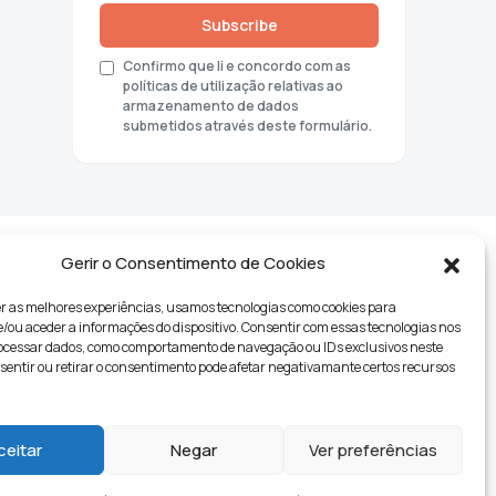
Subscribe
Confirmo que li e concordo com as
políticas de utilização relativas ao
armazenamento de dados
submetidos através deste formulário.
Gerir o Consentimento de Cookies
r as melhores experiências, usamos tecnologias como cookies para
ou aceder a informações do dispositivo. Consentir com essas tecnologias nos
rocessar dados, como comportamento de navegação ou IDs exclusivos neste
nsentir ou retirar o consentimento pode afetar negativamante certos recursos
tyle
ceitar
Negar
Ver preferências