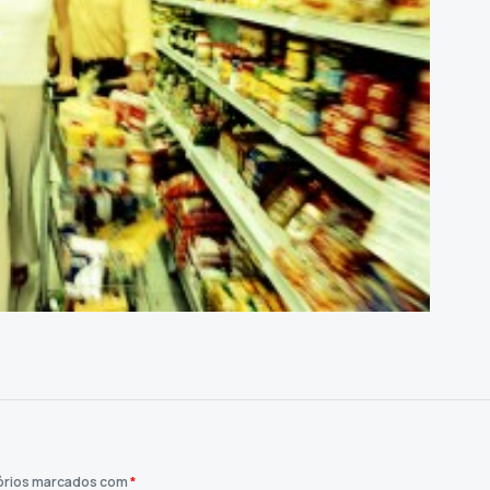
órios marcados com
*