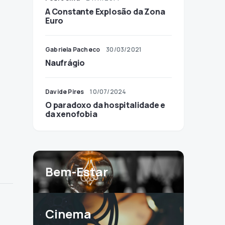
A Constante Explosão da Zona
Euro
Gabriela Pacheco
30/03/2021
Naufrágio
Davide Pires
10/07/2024
O paradoxo da hospitalidade e
da xenofobia
Bem-Estar
Cinema