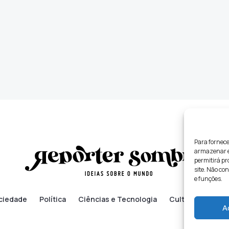
Para fornece
armazenar e/
permitirá p
site. Não co
e funções.
ciedade
Política
Ciências e Tecnologia
Cultura
Lifes
A