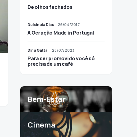
De olhos fechados
Dulcineia Dias
26/04/2017
A Geração Made in Portugal
Dina Gattai
28/07/2023
Para ser promovido você só
precisa de um café
Bem-Estar
Cinema