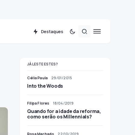
Destaques
JÁ LESTE ESTES?
Célia Paula
29/01/2015
Into the Woods
Filipa Flores
18/04/2019
Quando for a idade da reforma,
como serão os Millennials?
Rosa Machado
22/10/2019