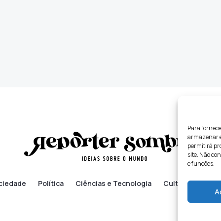
Para fornece
armazenar e/
permitirá p
site. Não co
e funções.
ciedade
Política
Ciências e Tecnologia
Cultura
Lifes
A