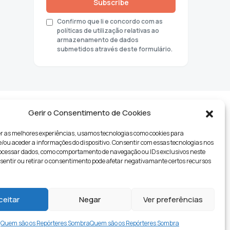
Subscribe
Confirmo que li e concordo com as
políticas de utilização relativas ao
armazenamento de dados
submetidos através deste formulário.
Gerir o Consentimento de Cookies
r as melhores experiências, usamos tecnologias como cookies para
ou aceder a informações do dispositivo. Consentir com essas tecnologias nos
rocessar dados, como comportamento de navegação ou IDs exclusivos neste
nsentir ou retirar o consentimento pode afetar negativamante certos recursos
tyle
ceitar
Negar
Ver preferências
Quem são os Repórteres Sombra
Quem são os Repórteres Sombra