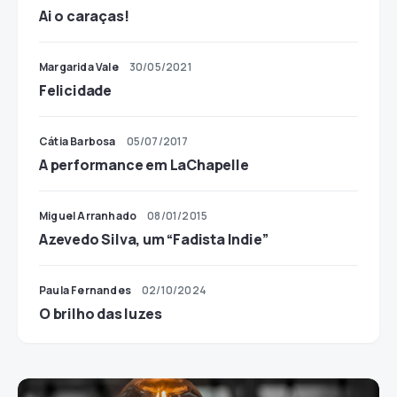
Ai o caraças!
Margarida Vale
30/05/2021
Felicidade
Cátia Barbosa
05/07/2017
A performance em LaChapelle
Miguel Arranhado
08/01/2015
Azevedo Silva, um “Fadista Indie”
Paula Fernandes
02/10/2024
O brilho das luzes